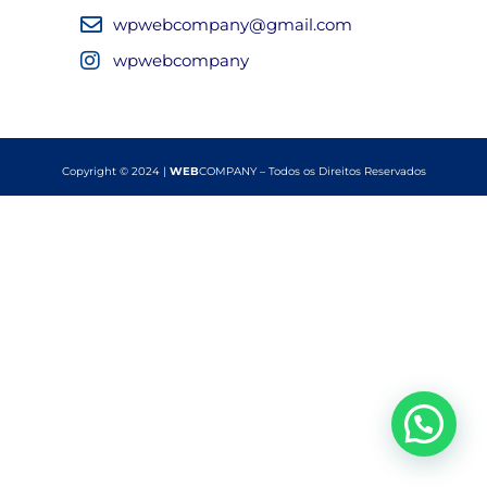
wpwebcompany@gmail.com
wpwebcompany
Copyright © 2024 |
WEB
COMPANY – Todos os Direitos Reservados