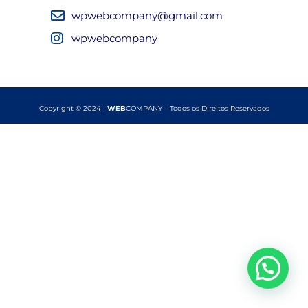
wpwebcompany@gmail.com
wpwebcompany
Copyright © 2024 |
WEB
COMPANY – Todos os Direitos Reservados