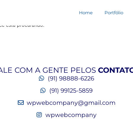
squisa por:
8598182mw
Home
Portfólio
cê está procurando.
ALE COM A GENTE PELOS
CONTAT
(91) 98888-6226
(91) 99125-5859
wpwebcompany@gmail.com
wpwebcompany