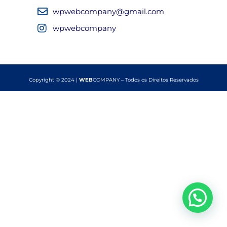
wpwebcompany@gmail.com
wpwebcompany
Copyright © 2024 |
WEB
COMPANY – Todos os Direitos Reservados