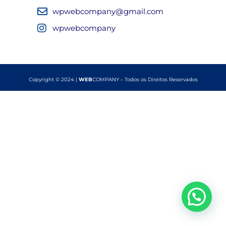
wpwebcompany@gmail.com
wpwebcompany
Copyright © 2024 |
WEB
COMPANY – Todos os Direitos Reservados