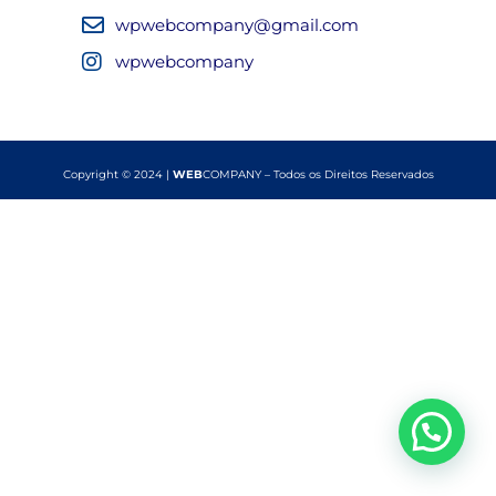
wpwebcompany@gmail.com
wpwebcompany
Copyright © 2024 |
WEB
COMPANY – Todos os Direitos Reservados