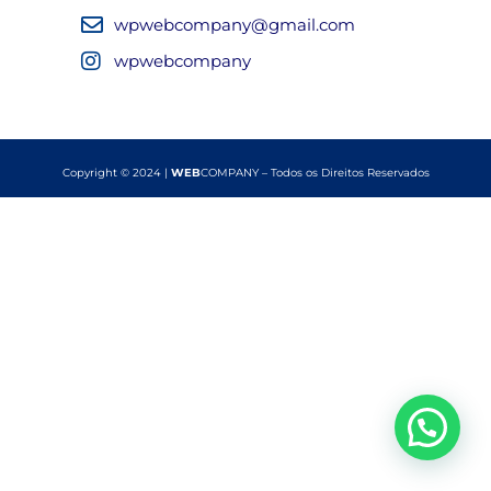
wpwebcompany@gmail.com
wpwebcompany
Copyright © 2024 |
WEB
COMPANY – Todos os Direitos Reservados