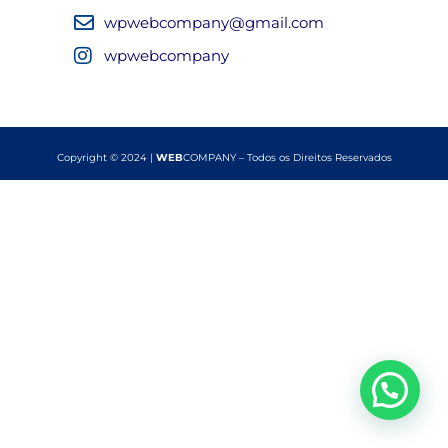
wpwebcompany@gmail.com
wpwebcompany
Copyright © 2024 |
WEB
COMPANY – Todos os Direitos Reservados