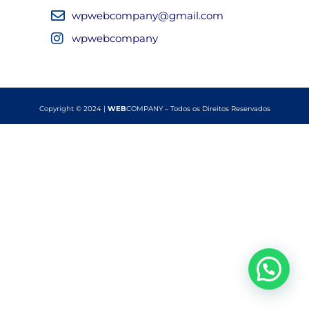
wpwebcompany@gmail.com
wpwebcompany
Copyright © 2024 |
WEB
COMPANY – Todos os Direitos Reservados