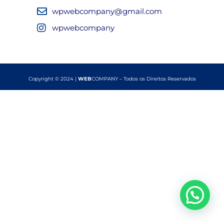
wpwebcompany@gmail.com
wpwebcompany
Copyright © 2024 |
WEB
COMPANY – Todos os Direitos Reservados