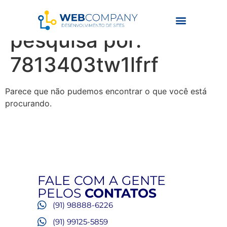
Resultados da
pesquisa por:
7813403tw1lfrf
Parece que não pudemos encontrar o que você está
procurando.
FALE COM A GENTE
PELOS
CONTATOS
(91) 98888-6226
(91) 99125-5859