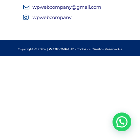
wpwebcompany@gmail.com
wpwebcompany
Copyright © 2024 |
WEB
COMPANY – Todos os Direitos Reservados