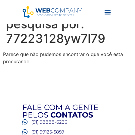
Resultados da
pesquisa por:
77223128yw7l79
Parece que não pudemos encontrar o que você está
procurando.
FALE COM A GENTE
PELOS
CONTATOS
(91) 98888-6226
(91) 99125-5859