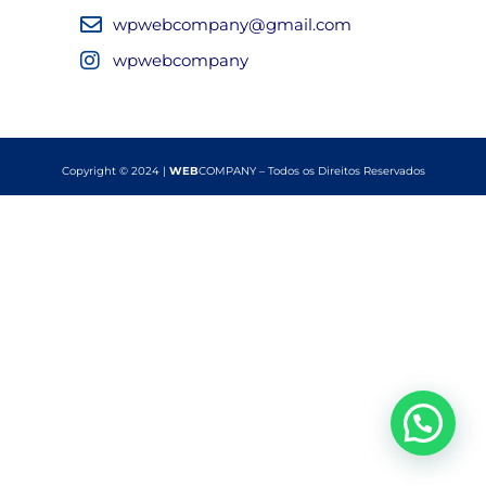
wpwebcompany@gmail.com
wpwebcompany
Copyright © 2024 |
WEB
COMPANY – Todos os Direitos Reservados