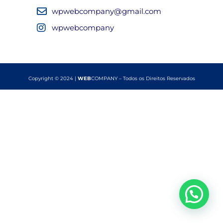
wpwebcompany@gmail.com
wpwebcompany
Copyright © 2024 |
WEB
COMPANY – Todos os Direitos Reservados