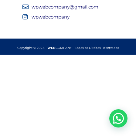
wpwebcompany@gmail.com
wpwebcompany
Copyright © 2024 |
WEB
COMPANY – Todos os Direitos Reservados