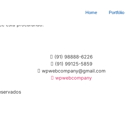
squisa por:
7341717luey
Home
Portfólio
cê está procurando.
(91) 98888-6226
(91) 99125-5859
wpwebcompany@gmail.com
wpwebcompany
eservados