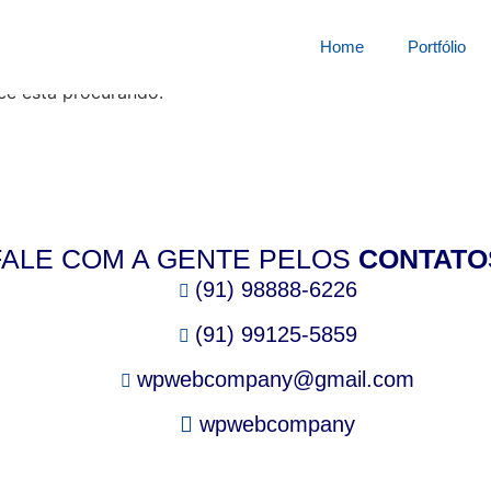
squisa por:
7305359xef
Home
Portfólio
cê está procurando.
FALE COM A GENTE PELOS
CONTATO
(91) 98888-6226
(91) 99125-5859
wpwebcompany@gmail.com
wpwebcompany