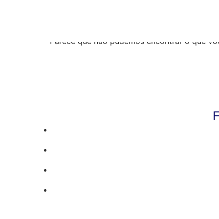
Resultados da pe
Parece que não pudemos encontrar o que vo