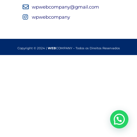
wpwebcompany@gmail.com
wpwebcompany
Copyright © 2024 |
WEB
COMPANY – Todos os Direitos Reservados