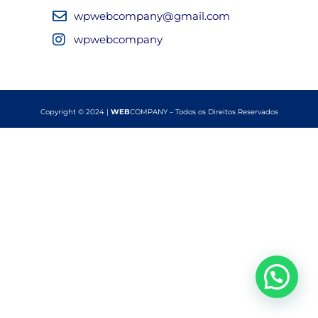
wpwebcompany@gmail.com
wpwebcompany
Copyright © 2024 |
WEB
COMPANY – Todos os Direitos Reservados