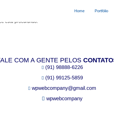
squisa por:
72101773k8
Home
Portfólio
cê está procurando.
FALE COM A GENTE PELOS
CONTATO
(91) 98888-6226
(91) 99125-5859
wpwebcompany@gmail.com
wpwebcompany