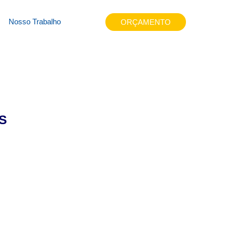
hscl
Nosso Trabalho
ORÇAMENTO
S