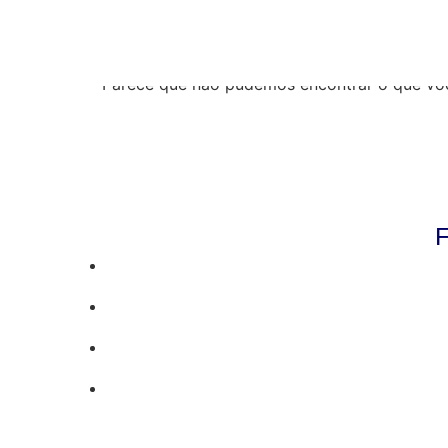
Resultados da pe
Parece que não pudemos encontrar o que vo