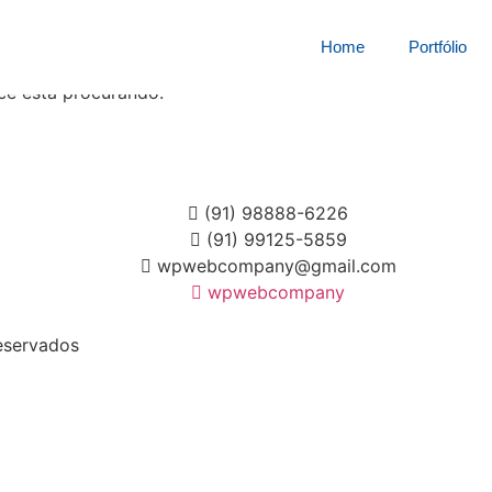
squisa por:
7167804i1a
Home
Portfólio
cê está procurando.
(91) 98888-6226
(91) 99125-5859
wpwebcompany@gmail.com
wpwebcompany
eservados