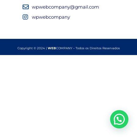
wpwebcompany@gmail.com
wpwebcompany
Copyright © 2024 |
WEB
COMPANY – Todos os Direitos Reservados