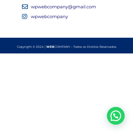
wpwebcompany@gmail.com
wpwebcompany
Copyright © 2024 |
WEB
COMPANY – Todos os Direitos Reservados