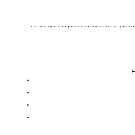
Resultados da pe
Parece que não pudemos encontrar o que vo