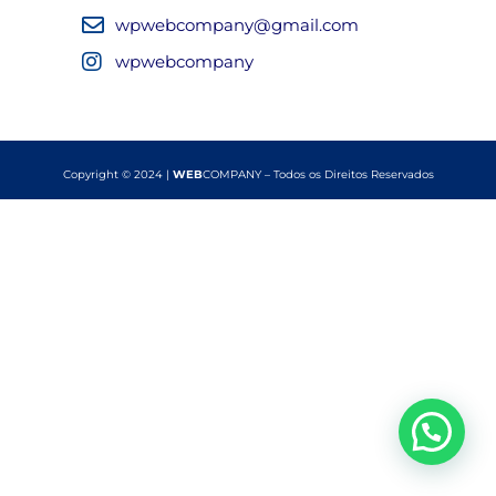
wpwebcompany@gmail.com
wpwebcompany
Copyright © 2024 |
WEB
COMPANY – Todos os Direitos Reservados