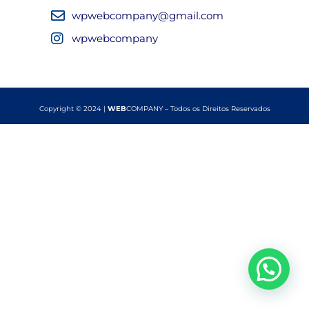
wpwebcompany@gmail.com
wpwebcompany
Copyright © 2024 |
WEB
COMPANY – Todos os Direitos Reservados