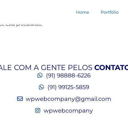
squisa por:
700306139
Home
Portfólio
cê está procurando.
ALE COM A GENTE PELOS
CONTAT
(91) 98888-6226
(91) 99125-5859
wpwebcompany@gmail.com
wpwebcompany