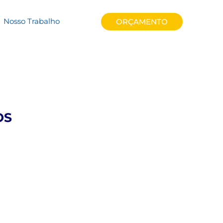
n6vkn
Nosso Trabalho
ORÇAMENTO
OS