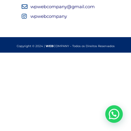
wpwebcompany@gmail.com
wpwebcompany
Copyright © 2024 |
WEB
COMPANY – Todos os Direitos Reservados