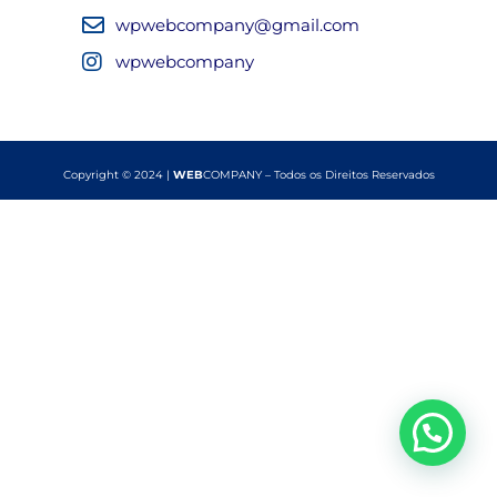
wpwebcompany@gmail.com
wpwebcompany
Copyright © 2024 |
WEB
COMPANY – Todos os Direitos Reservados