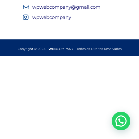
wpwebcompany@gmail.com
wpwebcompany
Copyright © 2024 |
WEB
COMPANY – Todos os Direitos Reservados