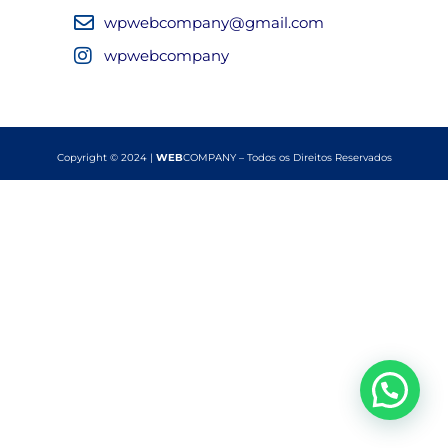
wpwebcompany@gmail.com
wpwebcompany
Copyright © 2024 |
WEB
COMPANY – Todos os Direitos Reservados