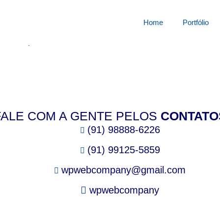
squisa por:
687931610r
Home
Portfólio
cê está procurando.
FALE COM A GENTE PELOS
CONTATO
(91) 98888-6226
(91) 99125-5859
wpwebcompany@gmail.com
wpwebcompany