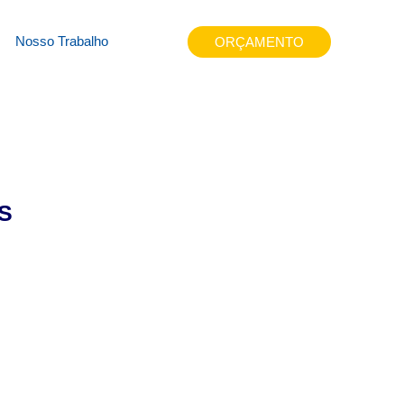
54u8
Nosso Trabalho
ORÇAMENTO
S