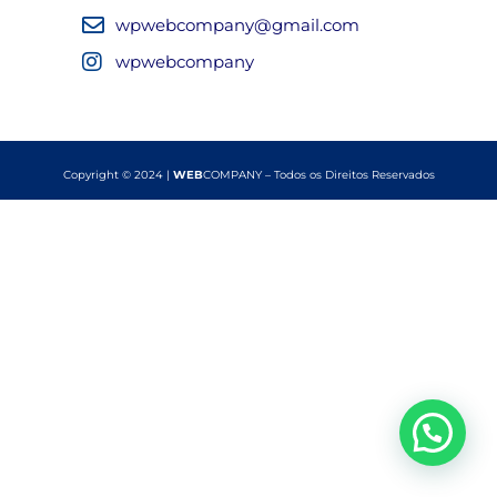
wpwebcompany@gmail.com
wpwebcompany
Copyright © 2024 |
WEB
COMPANY – Todos os Direitos Reservados