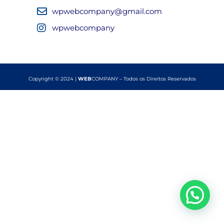
wpwebcompany@gmail.com
wpwebcompany
Copyright © 2024 |
WEB
COMPANY – Todos os Direitos Reservados