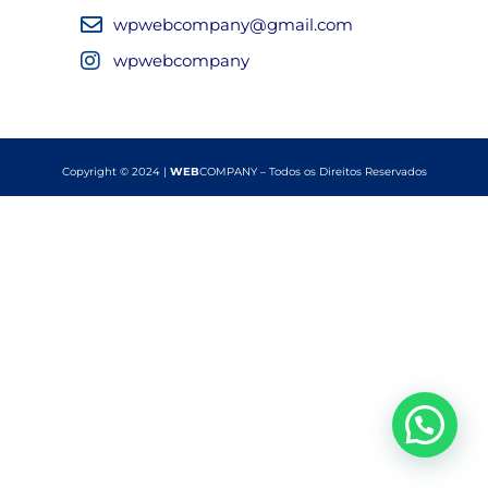
wpwebcompany@gmail.com
wpwebcompany
Copyright © 2024 |
WEB
COMPANY – Todos os Direitos Reservados