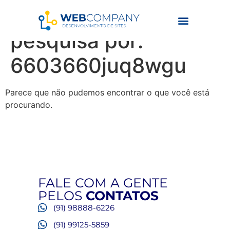
Resultados da
pesquisa por:
6603660juq8wgu
Parece que não pudemos encontrar o que você está
procurando.
FALE COM A GENTE
PELOS
CONTATOS
(91) 98888-6226
(91) 99125-5859