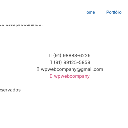
squisa por:
6584365xy
Home
Portfólio
cê está procurando.
(91) 98888-6226
(91) 99125-5859
wpwebcompany@gmail.com
wpwebcompany
eservados