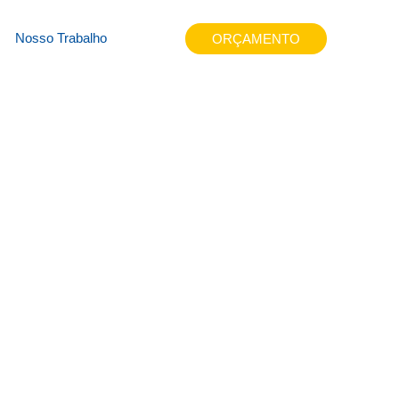
eup61
Nosso Trabalho
ORÇAMENTO