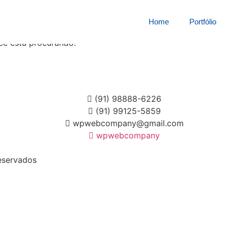
squisa por:
657851dj3b1
Home
Portfólio
cê está procurando.
(91) 98888-6226
(91) 99125-5859
wpwebcompany@gmail.com
wpwebcompany
eservados