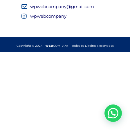
wpwebcompany@gmail.com
wpwebcompany
Copyright © 2024 |
WEB
COMPANY – Todos os Direitos Reservados