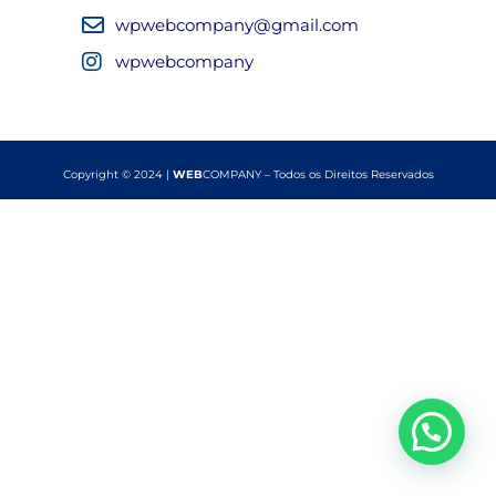
wpwebcompany@gmail.com
wpwebcompany
Copyright © 2024 |
WEB
COMPANY – Todos os Direitos Reservados