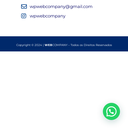
wpwebcompany@gmail.com
wpwebcompany
Copyright © 2024 |
WEB
COMPANY – Todos os Direitos Reservados