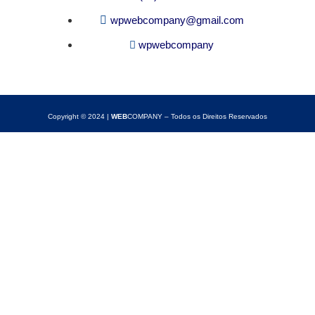
wpwebcompany@gmail.com
wpwebcompany
Copyright © 2024 |
WEB
COMPANY – Todos os Direitos Reservados