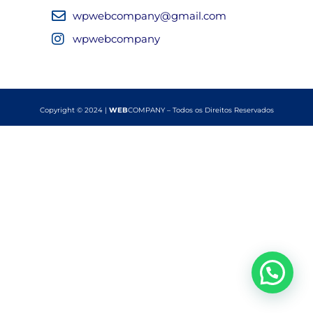
wpwebcompany@gmail.com
wpwebcompany
Copyright © 2024 |
WEB
COMPANY – Todos os Direitos Reservados