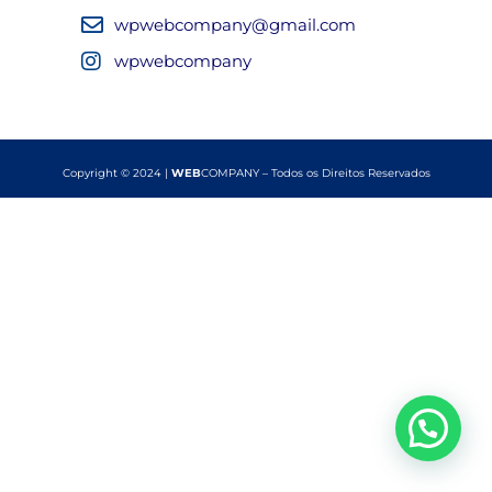
wpwebcompany@gmail.com
wpwebcompany
Copyright © 2024 |
WEB
COMPANY – Todos os Direitos Reservados