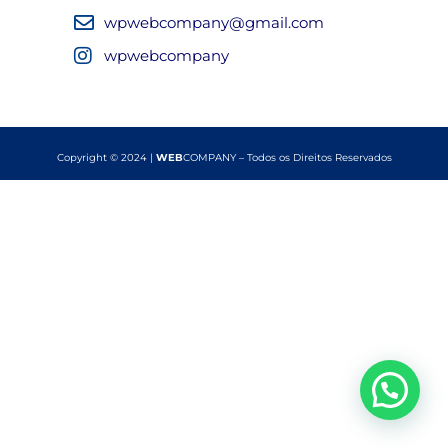
wpwebcompany@gmail.com
wpwebcompany
Copyright © 2024 |
WEB
COMPANY – Todos os Direitos Reservados