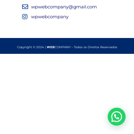
wpwebcompany@gmail.com
wpwebcompany
Copyright © 2024 |
WEB
COMPANY – Todos os Direitos Reservados