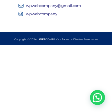
wpwebcompany@gmail.com
wpwebcompany
Copyright © 2024 |
WEB
COMPANY – Todos os Direitos Reservados