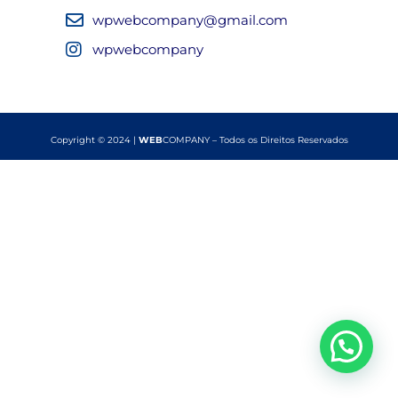
wpwebcompany@gmail.com
wpwebcompany
Copyright © 2024 |
WEB
COMPANY – Todos os Direitos Reservados