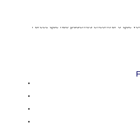
Resultados da pe
Parece que não pudemos encontrar o que vo