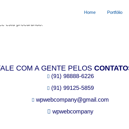
squisa por:
6142420d1
Home
Portfólio
cê está procurando.
FALE COM A GENTE PELOS
CONTATO
(91) 98888-6226
(91) 99125-5859
wpwebcompany@gmail.com
wpwebcompany