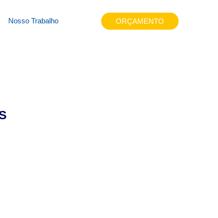
ywxae
Nosso Trabalho
ORÇAMENTO
S