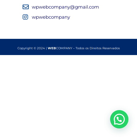
wpwebcompany@gmail.com
wpwebcompany
Copyright © 2024 |
WEB
COMPANY – Todos os Direitos Reservados